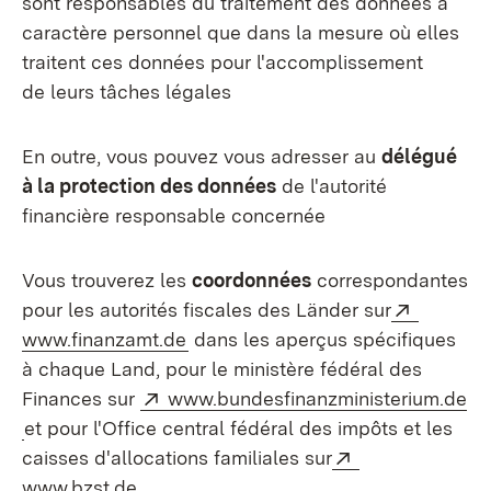
sont responsables du traitement des données à
caractère personnel que dans la mesure où elles
traitent ces données pour l'accomplissement
de leurs tâches légales
En outre, vous pouvez vous adresser au
délégué
à la protection des données
de l'autorité
financière responsable concernée
Vous trouverez les
coordonnées
correspondantes
Externe
pour les autorités fiscales des Länder sur
(S’ouvre dans un nouvel onglet)
www.finanzamt.de
dans les aperçus spécifiques
à chaque Land, pour le ministère fédéral des
Externe:
Finances sur
www.bundesfinanzministerium.de
(S’ouvre dans un nouvel onglet)
et pour l'Office central fédéral des impôts et les
Externe:
caisses d'allocations familiales sur
(S’ouvre dans un nouvel onglet)
www.bzst.de