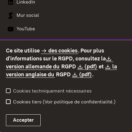
LinkedIn
Mur social
YouTube
Ce site utilise
des cookies
. Pour plus
Contact
Protection des données
Downlo
d'informations sur le RGPD, consultez la
Déclaration d'accessibilité
Mentions légales
(S’ouvre dans un nouvel ongl
Download:
(S’ouvre dans
Downlo
version allemande du
RGPD
(pdf)
et
la
(S’ouvre dans un nouvel onglet
Download:
(S’ouvre dans u
version anglaise du
RGPD
(pdf)
.
Cookies techniquement nécessaires
Cookies tiers (Voir politique de confidentialité.)
Accepter
Contact par e-mail ave
Chatbot fiscal ouvrir