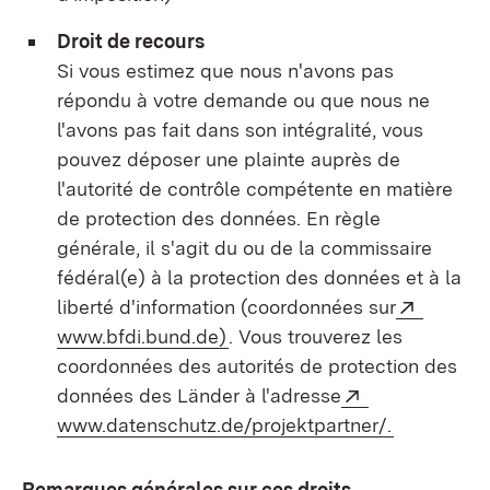
Droit de recours
Si vous estimez que nous n'avons pas
répondu à votre demande ou que nous ne
l'avons pas fait dans son intégralité, vous
pouvez déposer une plainte auprès de
l'autorité de contrôle compétente en matière
de protection des données. En règle
générale, il s'agit du ou de la commissaire
fédéral(e) à la protection des données et à la
Externe
liberté d'information (coordonnées sur
(S’ouvre dans un nouvel ongl
www.bfdi.bund.de)
. Vous trouverez les
coordonnées des autorités de protection des
Externe:
données des Länder à l'adresse
(S’ouvre d
www.datenschutz.de/projektpartner/.
Remarques générales sur ces droits