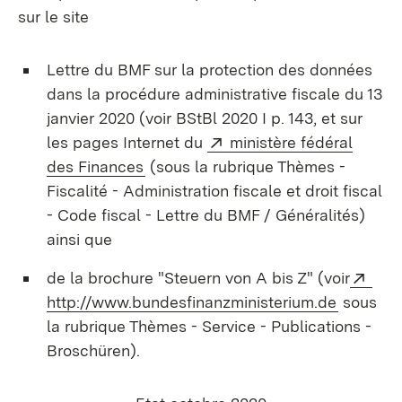
sur le site
Lettre du BMF sur la protection des données
dans la procédure administrative fiscale du 13
janvier 2020 (voir BStBl 2020 I p. 143, et sur
Externe:
les pages Internet du
ministère fédéral
(S’ouvre dans un nouvel onglet)
des Finances
(sous la rubrique Thèmes -
Fiscalité - Administration fiscale et droit fiscal
- Code fiscal - Lettre du BMF / Généralités)
ainsi que
Ext
de la brochure "Steuern von A bis Z" (voir
(S’ouvre
http://www.bundesfinanzministerium.de
sous
la rubrique Thèmes - Service - Publications -
Broschüren).