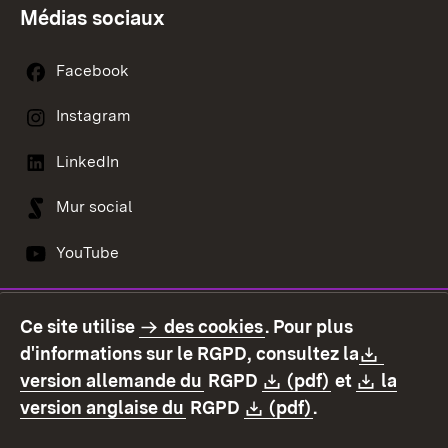
Médias sociaux
Facebook
Instagram
LinkedIn
Mur social
YouTube
Ce site utilise
des cookies
. Pour plus
Contact
Protection des données
Downlo
d'informations sur le RGPD, consultez la
Déclaration d'accessibilité
Mentions légales
(S’ouvre dans un nouvel ongl
Download:
(S’ouvre dans
Downlo
version allemande du
RGPD
(pdf)
et
la
(S’ouvre dans un nouvel onglet
Download:
(S’ouvre dans u
version anglaise du
RGPD
(pdf)
.