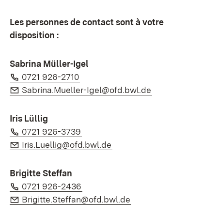
Les personnes de contact sont à votre
disposition :
Sabrina Müller-Igel
Téléphone:
(S’ouvre dans un nouvel onglet)
0721 926-2710
E-Mail:
(S’ouvre dans un
Sabrina.Mueller-Igel@ofd.bwl.de
Iris Lüllig
Téléphone:
(S’ouvre dans un nouvel onglet)
0721 926-3739
E-Mail:
(S’ouvre dans un nouvel on
Iris.Luellig@ofd.bwl.de
Brigitte Steffan
Téléphone:
(S’ouvre dans un nouvel onglet)
0721 926-2436
E-Mail:
(S’ouvre dans un nouv
Brigitte.Steffan@ofd.bwl.de