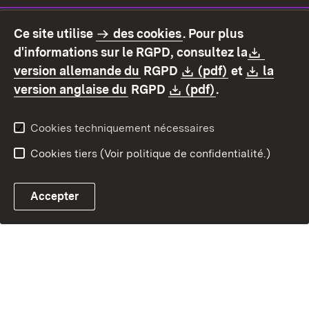
Ce site utilise
des cookies
. Pour plus
Contact
Protection des données
Downlo
d'informations sur le RGPD, consultez la
Déclaration d'accessibilité
Mentions légales
(S’ouvre dans un nouvel ongl
Download:
(S’ouvre dans
Downlo
version allemande du
RGPD
(pdf)
et
la
(S’ouvre dans un nouvel onglet
Download:
(S’ouvre dans u
version anglaise du
RGPD
(pdf)
.
Cookies techniquement nécessaires
Cookies tiers (Voir politique de confidentialité.)
Accepter
Contact par e-mail ave
Chatbot fiscal ouvrir