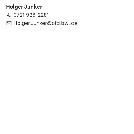
Holger Junker
Téléphone:
(S’ouvre dans un nouvel onglet)
0721 926-2281
E-Mail:
(S’ouvre dans un nouve
Holger.Junker@ofd.bwl.de