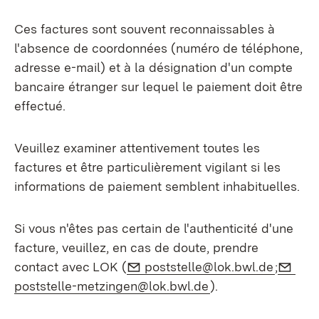
Ces factures sont souvent reconnaissables à
l'absence de coordonnées (numéro de téléphone,
adresse e-mail) et à la désignation d'un compte
bancaire étranger sur lequel le paiement doit être
effectué.
Veuillez examiner attentivement toutes les
factures et être particulièrement vigilant si les
informations de paiement semblent inhabituelles.
Si vous n'êtes pas certain de l'authenticité d'une
facture, veuillez, en cas de doute, prendre
E-Mail:
(S’ouvr
E-Ma
contact avec LOK (
poststelle@lok.bwl.de
;
(S’ouvre dans un n
poststelle-metzingen@lok.bwl.de
).