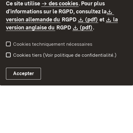
Ce site utilise
des cookies
. Pour plus
Contact
Protection des données
Downlo
d'informations sur le RGPD, consultez la
Déclaration d'accessibilité
Mentions légales
(S’ouvre dans un nouvel ongl
Download:
(S’ouvre dans
Downlo
version allemande du
RGPD
(pdf)
et
la
(S’ouvre dans un nouvel onglet
Download:
(S’ouvre dans u
version anglaise du
RGPD
(pdf)
.
Cookies techniquement nécessaires
Cookies tiers (Voir politique de confidentialité.)
Accepter
Contact par e-mail ave
Chatbot fiscal ouvrir