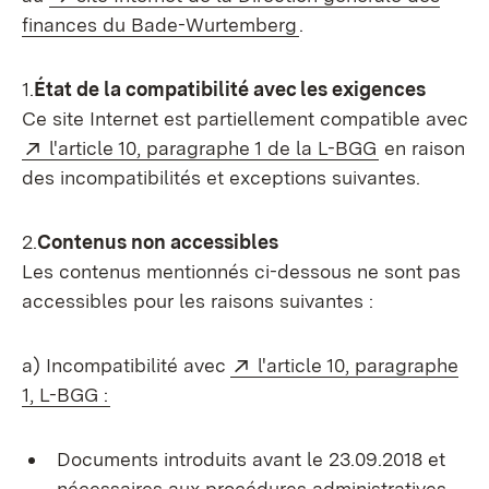
finances du Bade-Wurtemberg
.
1.
État de la compatibilité avec les exigences
Ce site Internet est partiellement compatible avec
Externe:
(S’ouvre dan
l'article 10, paragraphe 1 de la L-BGG
en raison
des incompatibilités et exceptions suivantes.
2.
Contenus non accessibles
Les contenus mentionnés ci-dessous ne sont pas
accessibles pour les raisons suivantes :
Externe:
a) Incompatibilité avec
l'article 10, paragraphe
(S’ouvre dans un nouvel onglet)
1, L-BGG :
Documents introduits avant le 23.09.2018 et
nécessaires aux procédures administratives