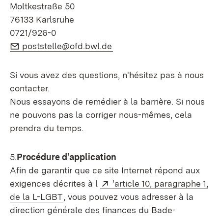
Moltkestraße 50
76133 Karlsruhe
0721/926-0
E-Mail:
(S’ouvre dans un nouvel on
poststelle@ofd.bwl.de
Si vous avez des questions, n'hésitez pas à nous
contacter.
Nous essayons de remédier à la barrière. Si nous
ne pouvons pas la corriger nous-mêmes, cela
prendra du temps.
5.
Procédure d'application
Afin de garantir que ce site Internet répond aux
Externe:
exigences décrites à l
'article 10, paragraphe 1,
(S’ouvre dans un nouvel onglet)
de la L-LGBT
, vous pouvez vous adresser à la
direction générale des finances du Bade-