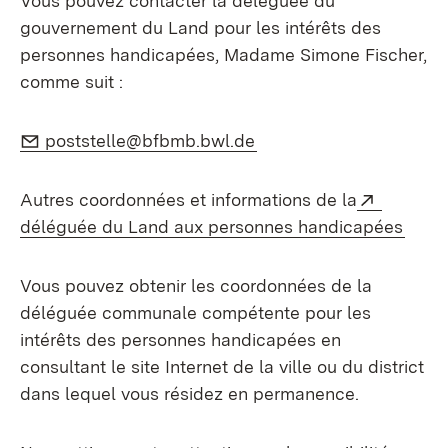
Vous pouvez contacter la déléguée du
gouvernement du Land pour les intérêts des
personnes handicapées, Madame Simone Fischer,
comme suit :
E-Mail:
(S’ouvre dans un nouvel
poststelle@bfbmb.bwl.de
Externe
Autres coordonnées et informations de la
(S’ou
déléguée du Land aux personnes handicapées
Vous pouvez obtenir les coordonnées de la
déléguée communale compétente pour les
intérêts des personnes handicapées en
consultant le site Internet de la ville ou du district
dans lequel vous résidez en permanence.