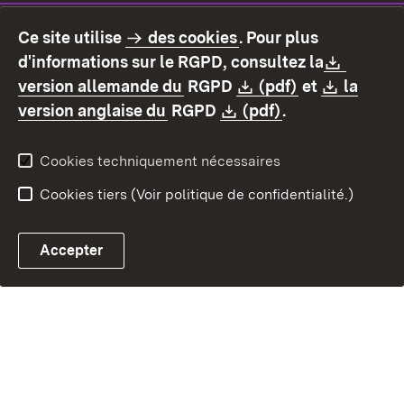
Ce site utilise
des cookies
. Pour plus
Contact
Protection des données
Downlo
d'informations sur le RGPD, consultez la
Déclaration d'accessibilité
Mentions légales
(S’ouvre dans un nouvel ongl
Download:
(S’ouvre dans
Downlo
version allemande du
RGPD
(pdf)
et
la
(S’ouvre dans un nouvel onglet
Download:
(S’ouvre dans u
version anglaise du
RGPD
(pdf)
.
Cookies techniquement nécessaires
Cookies tiers (Voir politique de confidentialité.)
Accepter
Contact par e-mail ave
Chatbot fiscal ouvrir