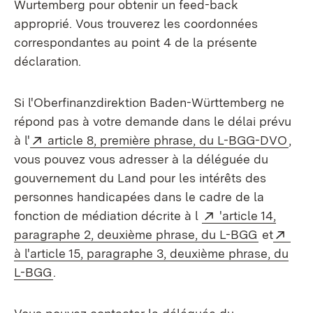
Wurtemberg pour obtenir un feed-back
approprié. Vous trouverez les coordonnées
correspondantes au point 4 de la présente
déclaration.
Si l'Oberfinanzdirektion Baden-Württemberg ne
répond pas à votre demande dans le délai prévu
Externe:
(S’o
à l'
article 8, première phrase, du L-BGG-DVO
,
vous pouvez vous adresser à la déléguée du
gouvernement du Land pour les intérêts des
personnes handicapées dans le cadre de la
Externe:
fonction de médiation décrite à l
'article 14,
(S’ouvre 
Ext
paragraphe 2, deuxième phrase, du L-BGG
et
à l'article 15, paragraphe 3, deuxième phrase, du
(S’ouvre dans un nouvel onglet)
L-BGG
.