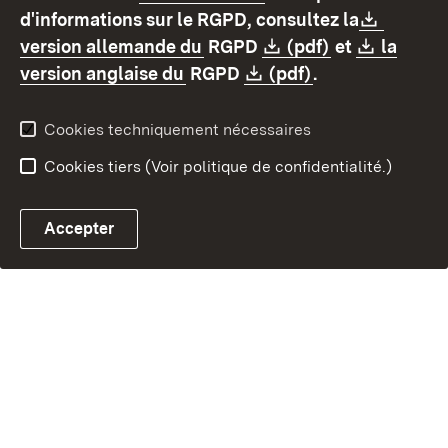
Contact
Protection des données
Downlo
d'informations sur le RGPD, consultez la
Déclaration d'accessibilité
Mentions légales
(S’ouvre dans un nouvel ongl
Download:
(S’ouvre dans
Downlo
version allemande du
RGPD
(pdf)
et
la
(S’ouvre dans un nouvel onglet
Download:
(S’ouvre dans u
version anglaise du
RGPD
(pdf)
.
Cookies techniquement nécessaires
Cookies tiers (Voir politique de confidentialité.)
Accepter
Contact par e-mail ave
Chatbot fiscal ouvrir