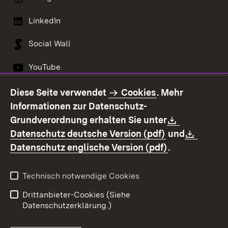
LinkedIn
Social Wall
YouTube
Diese Seite verwendet
Cookies
. Mehr
Informationen zur Datenschutz-
Kontakt
Datenschutz
Download:
Grundverordnung erhalten Sie unter
Erklärung zur
Impressum
(Öffnet in neu
Downl
Datenschutz deutsche Version (pdf)
und
Barrierefreiheit
(Öffnet in ne
Datenschutz englische Version (pdf)
.
Technisch notwendige Cookies
Drittanbieter-Cookies (Siehe
Datenschutzerklärung.)