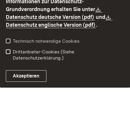
Informationen zur Datenschutz-
Kontakt
Datenschutz
Download:
Grundverordnung erhalten Sie unter
Erklärung zur
Impressum
(Öffnet in neu
Downl
Datenschutz deutsche Version (pdf)
und
Barrierefreiheit
(Öffnet in ne
Datenschutz englische Version (pdf)
.
Technisch notwendige Cookies
Drittanbieter-Cookies (Siehe
Datenschutzerklärung.)
Akzeptieren
Steuerchatbot öffnen
E-Mail Kontakt zur OF