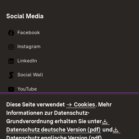
Social Media
Facebook
Instagram
LinkedIn
Social Wall
YouTube
Diese Seite verwendet
Cookies
. Mehr
Informationen zur Datenschutz-
Kontakt
Datenschutz
Download:
Grundverordnung erhalten Sie unter
Erklärung zur
Impressum
(Öffnet in neu
Downl
Datenschutz deutsche Version (pdf)
und
Barrierefreiheit
(Öffnet in ne
Datenschutz englische Version (pdf)
.