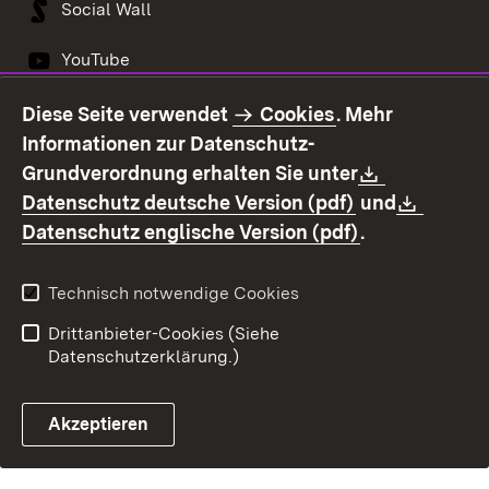
Social Wall
YouTube
Diese Seite verwendet
Cookies
. Mehr
Informationen zur Datenschutz-
Kontakt
Datenschutz
Download:
Grundverordnung erhalten Sie unter
Erklärung zur
Impressum
(Öffnet in neu
Downl
Datenschutz deutsche Version (pdf)
und
Barrierefreiheit
(Öffnet in ne
Datenschutz englische Version (pdf)
.
Technisch notwendige Cookies
Drittanbieter-Cookies (Siehe
Datenschutzerklärung.)
Akzeptieren
Steuerchatbot öffnen
E-Mail Kontakt zur OF