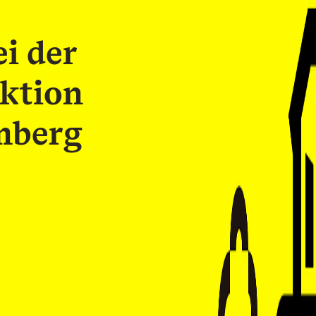
i der
ktion
mberg