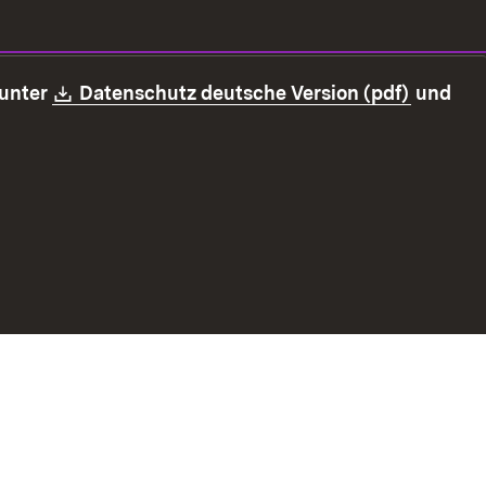
Download:
(Öffnet 
 unter
Datenschutz deutsche Version (pdf)
und
z
Erklärung zur Barrierefreiheit
Impressum