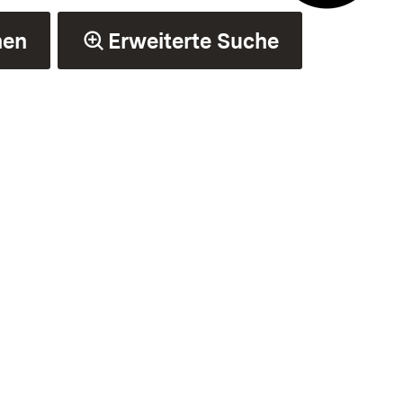
E-Mail Ko
hen
Erweiterte Suche