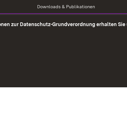
Downloads & Publikationen
Steuerberaterprüfung
ionen zur Datenschutz-Grundverordnung erhalten Sie
Korruptionsprävention
 neuem Fenster)
Social Media
Kontakt
Datenschut