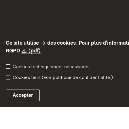
Ce site utilise
des cookies
. Pour plus d'informa
Download:
(S’ouvre dans un nouvel onglet)
RGPD
(pdf)
.
Cookies techniquement nécessaires
Cookies tiers (Voir politique de confidentialité.)
Accepter