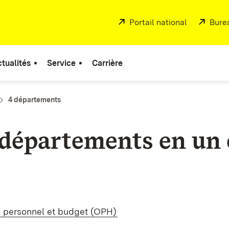
Externe:
Portail national
(S’ouvre d
Exter
Bure
tualités
Service
Carrière
4 départements
 départements en un
, personnel et budget (OPH)