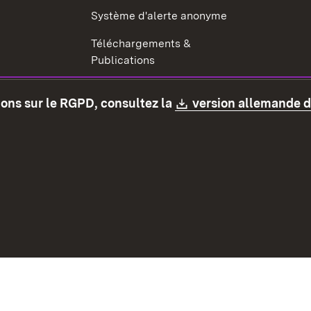
Système d'alerte anonyme
Téléchargements &
Publications
Examen de conseiller fiscal
Download:
tions sur le RGPD, consultez la
version allemande 
Prévention de la corruption
Médias sociaux
Contact
Protection des données