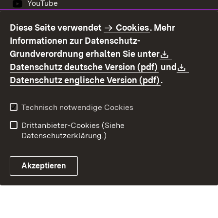
YouTube
Diese Seite verwendet
Cookies
. Mehr
Informationen zur Datenschutz-
Kontakt
Datenschutz
Download:
Grundverordnung erhalten Sie unter
Erklärung zur
Impressum
(Öffnet in neu
Downl
Datenschutz deutsche Version (pdf)
und
Barrierefreiheit
(Öffnet in ne
Datenschutz englische Version (pdf)
.
Technisch notwendige Cookies
Drittanbieter-Cookies (Siehe
Datenschutzerklärung.)
Akzeptieren
Steuerchatbot öffnen
E-Mail Kontakt zur OF