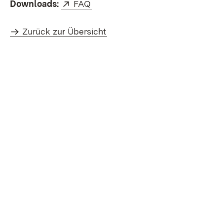
Extern:
(Öffnet in neuem Fenster)
Downloads:
FAQ
Zurück zur Übersicht